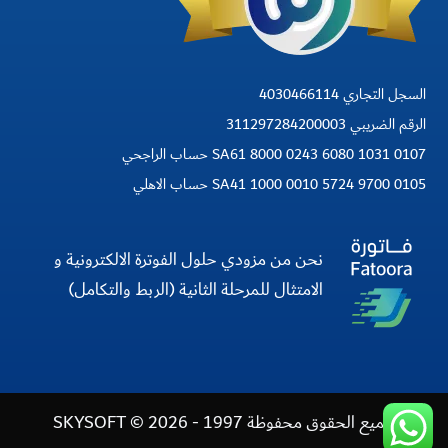
السجل التجاري 4030466114
الرقم الضريبي 311297284200003
SA61 8000 0243 6080 1031 0107 حساب الراجحي
SA41 1000 0010 5724 9700 0105 حساب الاهلي
نحن من مزودي حلول الفوترة الالكترونية و
الامتثال للمرحلة الثانية (الربط والتكامل)
جميع الحقوق محفوظة 1997 - 2026 © SKYSOFT