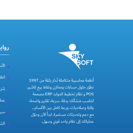
رواب
الأس
انظ
أنظمة محاسبية متكاملة تُدار بثقة من 1997
نطوّر حلول حسابات ومخازن ونقاط بيع كاشير
شركة
POS و نظام تخطيط الموارد ERP مصممة
عملا
لتناسب منشأتك بدقة. سرعة، تقارير واضحة،
رقابة وصلاحيات، وربط كامل بين الأقسام…
سيا
مع دعم وتحديثات مستمرة. ابدأ الآن وحوّل
عملياتك إلى نظام واحد قوي وسهل.
الشر