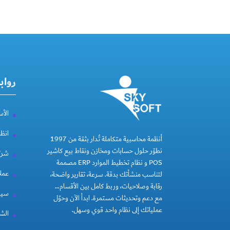
رواب
الأس
انظ
أنظمة محاسبية متكاملة تُدار بثقة من 1997
نطوّر حلول حسابات ومخازن ونقاط بيع كاشير
شركة
POS و نظام تخطيط الموارد ERP مصممة
عملا
لتناسب منشأتك بدقة. سرعة، تقارير واضحة،
رقابة وصلاحيات، وربط كامل بين الأقسام…
سيا
مع دعم وتحديثات مستمرة. ابدأ الآن وحوّل
عملياتك إلى نظام واحد قوي وسهل.
الشر