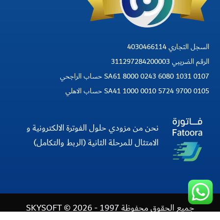
السجل التجاري 4030466114
الرقم الضريبي 311297284200003
SA61 8000 0243 6080 1031 0107 حساب الراجحي
SA41 1000 0010 5724 9700 0105 حساب الاهلي
نحن من مزودي حلول الفوترة الالكترونية و
الامتثال للمرحلة الثانية (الربط والتكامل)
جميع الحقوق محفوظة 1997 - 2026 © SKYSOFT