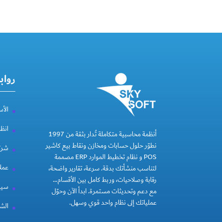
رواب
الأس
انظ
أنظمة محاسبية متكاملة تُدار بثقة من 1997
نطوّر حلول حسابات ومخازن ونقاط بيع كاشير
شركة
POS و نظام تخطيط الموارد ERP مصممة
عملا
لتناسب منشأتك بدقة. سرعة، تقارير واضحة،
رقابة وصلاحيات، وربط كامل بين الأقسام…
سيا
مع دعم وتحديثات مستمرة. ابدأ الآن وحوّل
عملياتك إلى نظام واحد قوي وسهل.
الشر