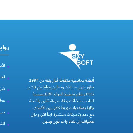
رواب
الأس
انظ
أنظمة محاسبية متكاملة تُدار بثقة من 1997
نطوّر حلول حسابات ومخازن ونقاط بيع كاشير
شركة
POS و نظام تخطيط الموارد ERP مصممة
عملا
لتناسب منشأتك بدقة. سرعة، تقارير واضحة،
رقابة وصلاحيات، وربط كامل بين الأقسام…
سيا
مع دعم وتحديثات مستمرة. ابدأ الآن وحوّل
عملياتك إلى نظام واحد قوي وسهل.
الشر