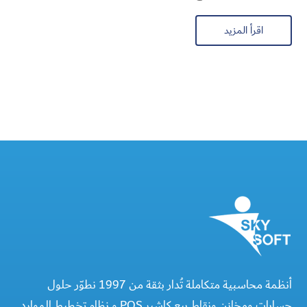
اقرأ المزيد
أنظمة محاسبية متكاملة تُدار بثقة من 1997 نطوّر حلول
حسابات ومخازن ونقاط بيع كاشير POS و نظام تخطيط الموارد