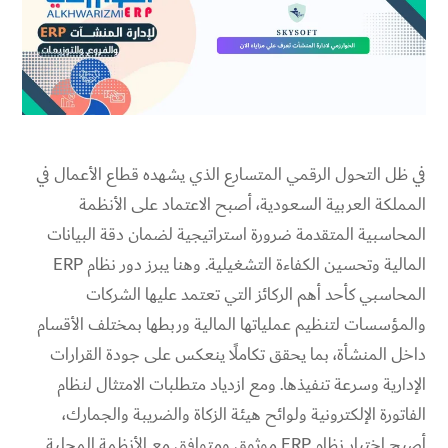
في ظل التحول الرقمي المتسارع الذي يشهده قطاع الأعمال في
المملكة العربية السعودية، أصبح الاعتماد على الأنظمة
المحاسبية المتقدمة ضرورة استراتيجية لضمان دقة البيانات
المالية وتحسين الكفاءة التشغيلية. وهنا يبرز دور نظام ERP
المحاسبي كأحد أهم الركائز التي تعتمد عليها الشركات
والمؤسسات لتنظيم عملياتها المالية وربطها بمختلف الأقسام
داخل المنشأة، بما يحقق تكاملًا ينعكس على جودة القرارات
الإدارية وسرعة تنفيذها. ومع ازدياد متطلبات الامتثال لنظام
الفاتورة الإلكترونية ولوائح هيئة الزكاة والضريبة والجمارك،
أصبح اختيار نظام ERP موثوق ومتوافق مع الأنظمة المحلية