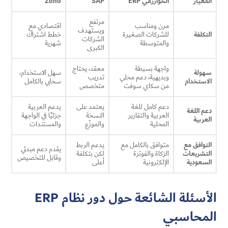
المعيار
الخوارزمي ERP
SAP
Zoho
مرتفع
مرن ومناسب
اقتصادي مع
ويستهدف
التكلفة
للشركات الصغيرة
خطط اشتراك
الشركات
والمتوسطة
شهرية
الكبرى
واجهة بسيطة
معقد، يحتاج
سهولة
سهل الاستخدام،
وبديهية، دعم محلي
تدريب
الاستخدام
سحابي بالكامل
من سكاي سوفت
متخصص
دعم كامل للغة
يعتمد على
يدعم العربية
دعم اللغة
العربية والتقارير
النسخة
جزئيًا في الواجهة
العربية
المحلية
والموزّع
والمستندات
التوافق مع
متوافق بالكامل مع
يدعم الربط
يقدم دعم مبدئي
التشريعات
الزكاة والفوترة
لكن بتكلفة
وقابل للتخصيص
السعودية
الإلكترونية
أعلى
الأسئلة الشائعة حول دور نظام ERP
المحاسبي