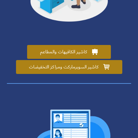
كاشير الكافيهات والمطاعم

كاشير السوبرماركت ومراكز التخفيضات
