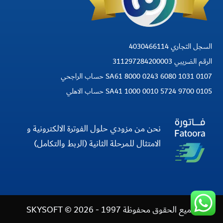
السجل التجاري 4030466114
الرقم الضريبي 311297284200003
SA61 8000 0243 6080 1031 0107 حساب الراجحي
SA41 1000 0010 5724 9700 0105 حساب الاهلي
نحن من مزودي حلول الفوترة الالكترونية و
الامتثال للمرحلة الثانية (الربط والتكامل)
جميع الحقوق محفوظة 1997 - 2026 © SKYSOFT