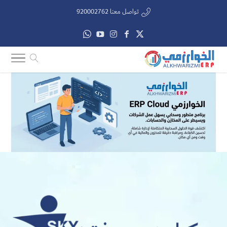
تواصل معنا 920002762