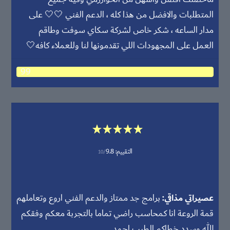
المتطلبات والافضل من هذا كله ، الدعم الفني 🤍🤍 على
مدار الساعه ، شكر خاص لشركة سكاي سوفت وطاقم
العمل على المجهودات اللي تقدمونها لنا وللعملاء كافه🤍
99
التقييم:
9.8
10/
عصيراتي مذاقي
برامج جد ممتاز والدعم الفني اروع وتعاملهم
قمة الروعة انا كمحاسب راضي تماما بالتجربة معكم وفقكم
الله وسدد خطاكم الطيب احمد