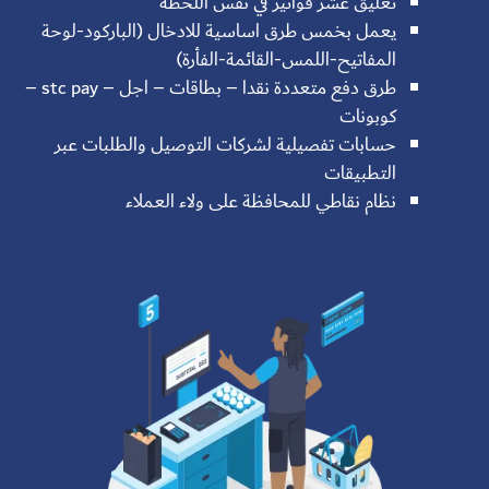
تعليق عشر فواتير في نفس اللحظة
يعمل بخمس طرق اساسية للادخال (الباركود-لوحة
المفاتيح-اللمس-القائمة-الفأرة)
طرق دفع متعددة نقدا – بطاقات – اجل – stc pay –
كوبونات
حسابات تفصيلية لشركات التوصيل والطلبات عبر
التطبيقات
نظام نقاطي للمحافظة على ولاء العملاء