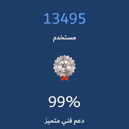
13495
مستخدم
99
%
دعم فني متميز