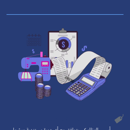

الخوارزمي للخياطة والتفصيل
أسس النظام كي يتوافق مع أي دورة مستندية ويشمل