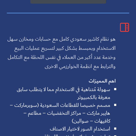

الخوارزمي لنقاط البيع POS
هو نظام كاشير سعودي كامل مع حسابات ومخازن سهل
الاستخدام وبمبسط بشكل كبير لتسريع عمليات البيع
وخدمة عدد أكبر من العملاء في نفس اللحظة مع التكامل
والترابط مع انظمة الخوارزمي الاخرى
اهم المميزات
سهولة مُتناهية في الاستخدام مما لا يتطلب سابق
معرفة بالكمبيوتر
مصمم خصيصا للقطاعات السعودية (سوبرماركت –
هايبر ماركت – مراكز التخفضيات – مطاعم –
كافيهات – صوالين)
استخدام الصور لاختيار الاصناف