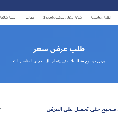
انظمة محاسبية
شركة سكاي سوفت Skysoft
عملائنا
اسئلة شائعة
طلب عرض سعر
يرجى توضيح متطلباتك حتى يتم ارسال العرض المناسب لك

كل صحيح حتى تحصل على العرض