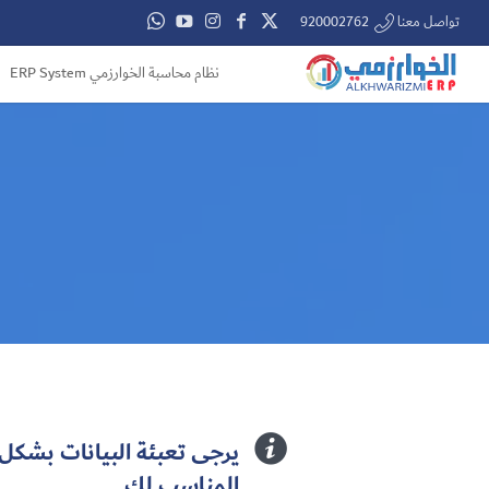
تواصل معنا 920002762
نظام محاسبة الخوارزمي ERP System

يرجى تعبئة البيانات بش
المناسب لك