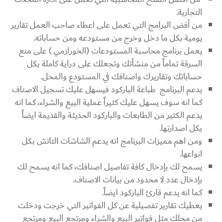
التجارية.
من أفض البرامج التي تعمل على اعطاء صاحب العمل تقارير
يومية بكل ما دخل وخرج من مستودعه ومن حساباته.
يعمل برنامج محاسبة المستودعات (الخورازمي ) على منع
السرقة تماماً من منشأتك وتجعلك على دراية كاملة بكل
حساباتك وتقاريرك واصنافك في المستودع والمحل.
يدعم البرنامج طباعة الباركود فيسهل عليك تسجيل الاصناف
كما انه سوف يسهل عليك كثيراً عملية البيع والشراء، كما انه
يدعم الكثير من الطابعات والباركود الحديثة والقديمة ايضاً
بكل اصدارتها.
ومن اهم مميزات البرنامج انه يدعم الشاشات التاتش بكل
انواعها.
يسمح لك بإدخال كافة تفاصيل اصنافك، كما انه يسمح لك
بإدخال عدد لا محدود من بيانات الاصناف.
كما انه يدعم قارئ الباركود ايضاً.
يعطيك تقارير تفصيلية عن كل الفواتير التي خرجت ودخلت
من محلك مثل فواتير البيع والشراء ومرتجع البيع ومرتجع