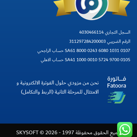
السجل التجاري 4030466114
الرقم الضريبي 311297284200003
SA61 8000 0243 6080 1031 0107 حساب الراجحي
SA41 1000 0010 5724 9700 0105 حساب الاهلي
نحن من مزودي حلول الفوترة الالكترونية و
الامتثال للمرحلة الثانية (الربط والتكامل)
جميع الحقوق محفوظة 1997 - 2026 © SKYSOFT