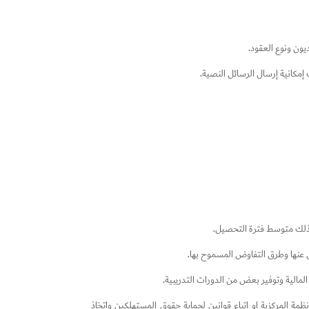
ون ونوع العقود.
 إمكانية إرسال الرسائل النصية.
كذلك متوسط فترة التحصيل.
 عنها وطرق التفاوض المسموح بها.
لمالية وتوفير بعض من الدورات التدريبية.
المركزية او اتباع قوانين لحماية حقوق المستهلكين واتخاذ