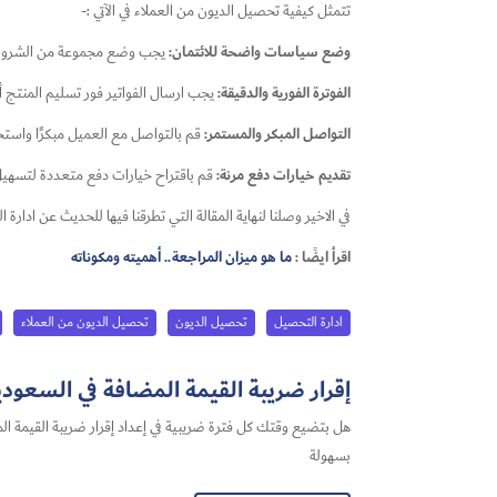
تتمثل كيفية تحصيل الديون من العملاء في الآتي :-
وضع سياسات واضحة للائتمان:
يجب وضع مجموعة من الشروط وا
الفوترة الفورية والدقيقة:
يجب ارسال الفواتير فور تسليم المنتج أ
التواصل المبكر والمستمر:
قم بالتواصل مع العميل مبكرًا واستخد
تقديم خيارات دفع مرنة:
قم باقتراح خيارات دفع متعددة لتسهيل ع
في الاخير وصلنا لنهاية المقالة التي تطرقنا فيها للحديث عن اد
اقرأ ايضًا :
ما هو ميزان المراجعة.. أهميته ومكوناته
ادارة التحصيل
تحصيل الديون
تحصيل الديون من العملاء
إقرار ضريبة القيمة المضافة في السعودية 2026: أفضل حل لتجهيز الإقرار بس
بسهولة