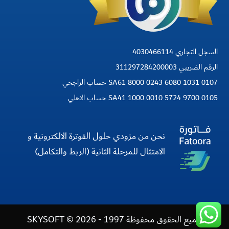
السجل التجاري 4030466114
الرقم الضريبي 311297284200003
SA61 8000 0243 6080 1031 0107 حساب الراجحي
SA41 1000 0010 5724 9700 0105 حساب الاهلي
نحن من مزودي حلول الفوترة الالكترونية و
الامتثال للمرحلة الثانية (الربط والتكامل)
جميع الحقوق محفوظة 1997 - 2026 © SKYSOFT