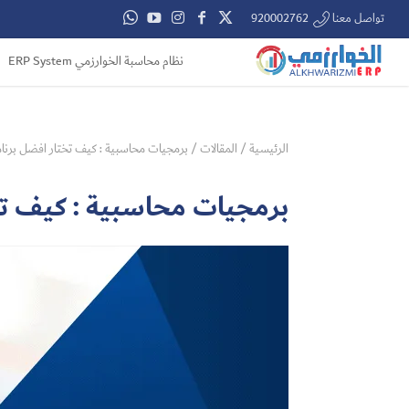
تواصل معنا 920002762
نظام محاسبة الخوارزمي ERP System
الرئيسية
/
المقالات
/
برمجيات محاسبية : كيف تختار افضل برنا
برمجيات محاسبية : كيف تخ