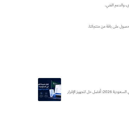
ى، والدعم الفني.
حصول على باقة من منتجاتنا.
هل بتضيع وقتك كل فترة ضريبية في إعداد إقرار ضريبة القيمة المضافة؟ الحقيقة إن الأخطاء البسيطة في الإقرار ممكن تكلفك... إقرار ضريبة القيمة المضافة في السعودية 2026: أفضل حل لتجهيز الإقرار