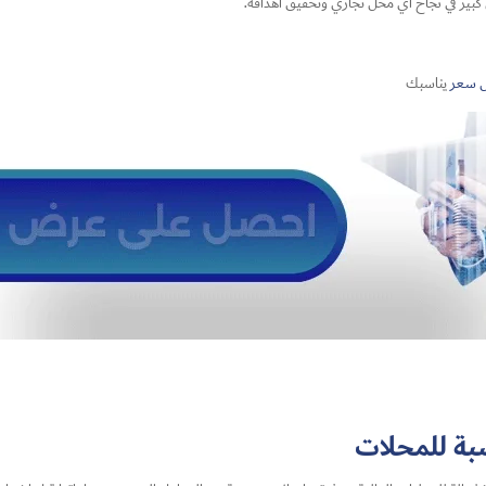
بير في نجاح أي محل تجاري وتحقيق أهدافه.
 سعر
يناسبك
بة للمحلات​