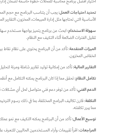
اختيار افضل برنامج محاسبة للمحلات​ خطوة حاسمة لضمان إدارة فع
تحديد احتياجات العمل:
يجب أن يتناسب البرنامج مع حجم المحل 
الأساسية التي تحتاجها مثل إدارة المبيعات، المخزون، التقارير ال
سهولة الاستخدام:
ابحث عن برنامج يتميز بواجهة مستخدم سهلة
تقليل الفترات الضائعة أثناء التكيف مع النظام.
الميزات المتقدمة
: تأكد من أن البرنامج يحتوي على نظام نقاط ب
انخفاض المخزون.
التقارير المالية:
تأكد من إمكانية توليد تقارير شاملة ومرنة لتحليل 
تكامل النظام:
تحقق مما إذا كان البرنامج يمكنه التكامل مع أنظم
الدعم الفني
: تأكد من توفر دعم فني متواصل لحل أي مشكلات قد 
التكلفة
: قارن تكاليف البرامج المختلفة، بما في ذلك رسوم الترخيص
مما يبرر تكلفته.
توسيع الأعمال:
تأكد من أن البرنامج يمكنه التكيف مع نمو عملك
المراجعات
: اقرأ تقييمات وآراء المستخدمين الحاليين للتعرف عل