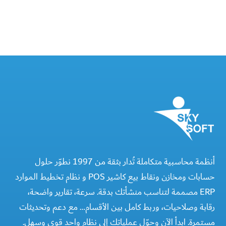
أنظمة محاسبية متكاملة تُدار بثقة من 1997 نطوّر حلول
حسابات ومخازن ونقاط بيع كاشير POS و نظام تخطيط الموارد
ERP مصممة لتناسب منشأتك بدقة. سرعة، تقارير واضحة،
رقابة وصلاحيات، وربط كامل بين الأقسام… مع دعم وتحديثات
مستمرة. ابدأ الآن وحوّل عملياتك إلى نظام واحد قوي وسهل.