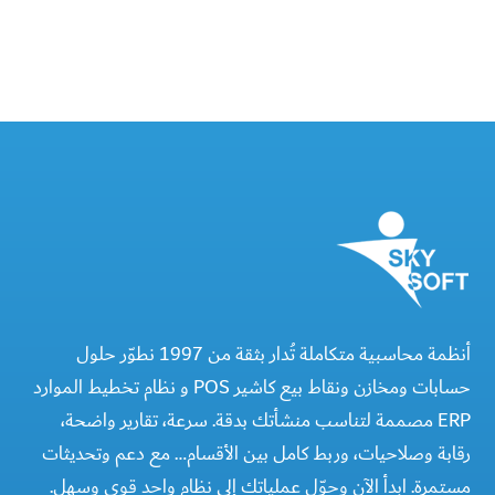
أنظمة محاسبية متكاملة تُدار بثقة من 1997 نطوّر حلول
حسابات ومخازن ونقاط بيع كاشير POS و نظام تخطيط الموارد
ERP مصممة لتناسب منشأتك بدقة. سرعة، تقارير واضحة،
رقابة وصلاحيات، وربط كامل بين الأقسام… مع دعم وتحديثات
مستمرة. ابدأ الآن وحوّل عملياتك إلى نظام واحد قوي وسهل.