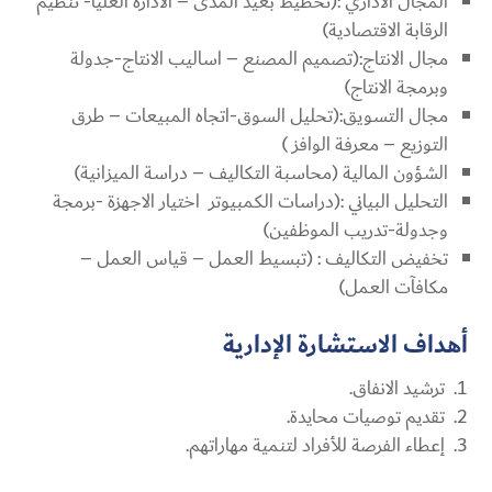
المجال الاداري :(تخطيط بعيد المدى – الادارة العليا- تنظيم
الرقابة الاقتصادية)
مجال الانتاج:(تصميم المصنع – اساليب الانتاج-جدولة
وبرمجة الانتاج)
مجال التسويق:(تحليل السوق-اتجاه المبيعات – طرق
التوزيع – معرفة الوافز )
الشؤون المالية (محاسبة التكاليف – دراسة الميزانية)
التحليل البياني :(دراسات الكمبيوتر اختيار الاجهزة -برمجة
وجدولة-تدريب الموظفين)
تخفيض التكاليف : (تبسيط العمل – قياس العمل –
مكافآت العمل)
أهداف الاستشارة الإدارية
ترشيد الانفاق.
تقديم توصيات محايدة.
إعطاء الفرصة للأفراد لتنمية مهاراتهم.