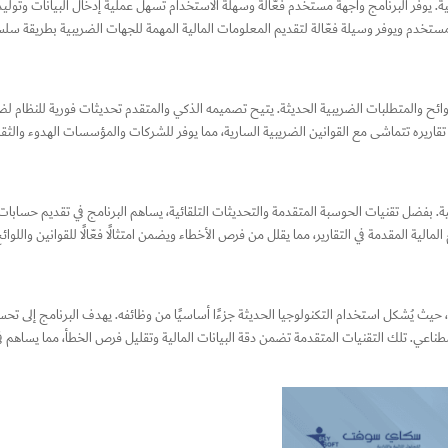
ثوقية. يوفر البرنامج واجهة مستخدم فعّالة وسهلة الاستخدام تسهل عملية إدخال البيانات وت
مستخدم ويوفر وسيلة فعّالة لتقديم المعلومات المالية المهمة للجهات الضريبية بطريقة سلس
ئح والمتطلبات الضريبية الحديثة. يتيح تصميمه الذكي والمتقدم تحديثات فورية للنظام لضم
قاريره تتماشى مع القوانين الضريبية السارية، مما يوفر للشركات والمؤسسات الهدوء والثقة 
ية. بفضل تقنيات الحوسبة المتقدمة والتحديثات التلقائية، يساهم البرنامج في تقديم حسابات د
لية المقدمة في التقارير، مما يقلل من فرص الأخطاء ويضمن امتثالًا فعّالًا للقوانين واللوائ
حيث يُشكل استخدام التكنولوجيا الحديثة جزءًا أساسيًا من وظائفه. يهدف البرنامج إلى تح
اعي. تلك التقنيات المتقدمة تضمن دقة البيانات المالية وتقليل فرص الخطأ، مما يساهم في ت