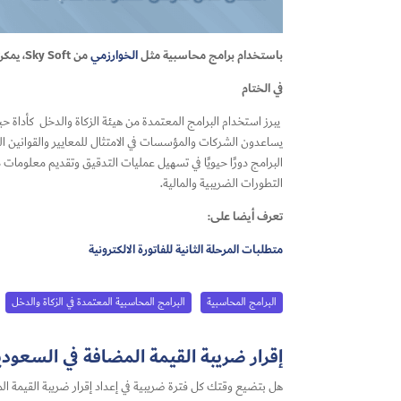
باستخدام برامج محاسبية مثل
الخوارزمي
من Sky Soft، يمكن للشركات تحسين كفاءتها في إدارة الحسابات وضمان الالتزام الضريبي الفعّال.
في الختام
يبرز استخدام البرامج المعتمدة من هيئة الزكاة والدخل كأداة 
يساعدون الشركات والمؤسسات في الامتثال للمعايير والقوانين الم
البرامج دورًا حيويًا في تسهيل عمليات التدقيق وتقديم معلومات 
التطورات الضريبية والمالية.
تعرف أيضا على:
متطلبات المرحلة الثانية للفاتورة الالكترونية
البرامج المحاسبية
البرامج المحاسبية المعتمدة في الزكاة والدخل
إقرار ضريبة القيمة المضافة في السعودية 2026: أفضل حل لتجهيز الإقرار بس