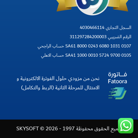
السجل التجاري 4030466114
الرقم الضريبي 311297284200003
SA61 8000 0243 6080 1031 0107 حساب الراجحي
SA41 1000 0010 5724 9700 0105 حساب الاهلي
نحن من مزودي حلول الفوترة الالكترونية و
الامتثال للمرحلة الثانية (الربط والتكامل)
جميع الحقوق محفوظة 1997 - 2026 © SKYSOFT