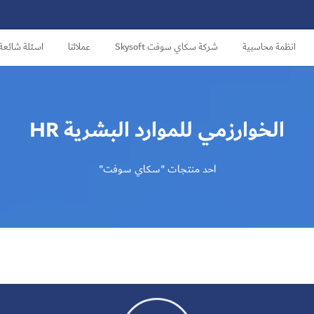
انظمة محاسبية
شركة سكاي سوفت Skysoft
عملائنا
اسئلة شائعة
الخوارزمي للموارد البشرية HR
احد منتجات "سكاي سوفت"