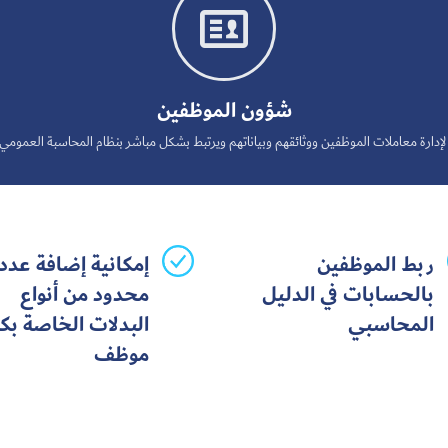

شؤون الموظفين
لإدارة معاملات الموظفين ووثائقهم وبياناتهم ويرتبط بشكل مباشر بنظام المحاسبة العمومي
ربط الموظفين
إمكانية إضافة عدد 
بالحسابات في الدليل
محدود من أنواع
المحاسبي
البدلات الخاصة بك
موظف