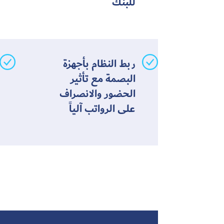
للبنك
ربط النظام بأجهزة
البصمة مع تأثير
الحضور والانصراف
على الرواتب آلياً