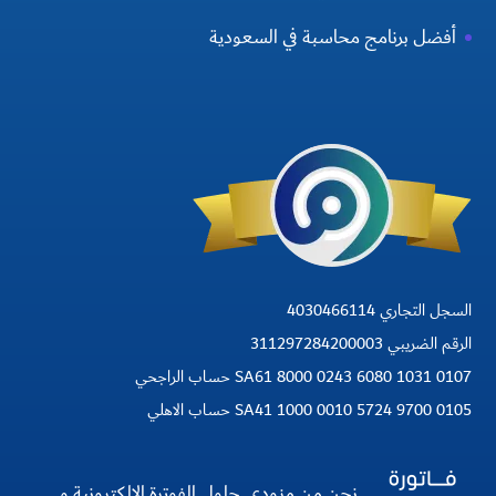
أفضل برنامج محاسبة في السعودية
السجل التجاري 4030466114
الرقم الضريبي 311297284200003
SA61 8000 0243 6080 1031 0107 حساب الراجحي
SA41 1000 0010 5724 9700 0105 حساب الاهلي
نحن من مزودي حلول الفوترة الالكترونية و