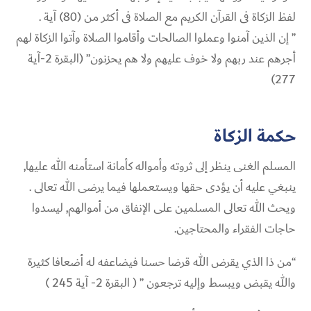
لفظ الزكاة فى القرآن الكريم مع الصلاة فى أكثر من (80) آية .
” إن الذين آمنوا وعملوا الصالحات وأقاموا الصلاة وآتوا الزكاة لهم
أجرهم عند ربهم ولا خوف عليهم ولا هم يحزنون” (البقرة 2-آية
277)
حكمة الزكاة
المسلم الغنى ينظر إلى ثروته وأمواله كأمانة استأمنه الله عليها,
ينبغي عليه أن يؤدى حقها ويستعملها فيما يرضى الله تعالى .
ويحث الله تعالى المسلمين على الإنفاق من أموالهم, ليسدوا
حاجات الفقراء والمحتاجين.
“من ذا الذي يقرض الله قرضا حسنا فيضاعفه له أضعافا كثيرة
والله يقبض ويبسط وإليه ترجعون ” ( البقرة 2- آية 245 )