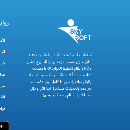
رواب
الأس
انظ
أنظمة محاسبية متكاملة تُدار بثقة من 1997
نطوّر حلول حسابات ومخازن ونقاط بيع كاشير
شركة
POS و نظام تخطيط الموارد ERP مصممة
عملا
لتناسب منشأتك بدقة. سرعة، تقارير واضحة،
رقابة وصلاحيات، وربط كامل بين الأقسام…
سيا
مع دعم وتحديثات مستمرة. ابدأ الآن وحوّل
عملياتك إلى نظام واحد قوي وسهل.
الشر
توا