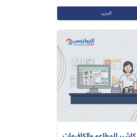
المزيد
كاشير للمطاعم والكافيهات