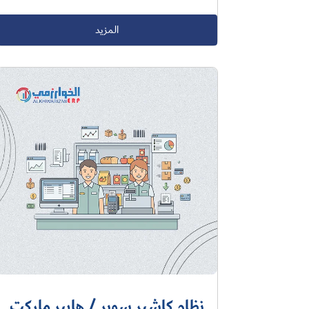
المزيد
نظام كاشير سوبر / هايبر ماركت