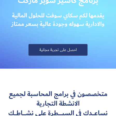
برنامج كاشير سوبر ماركت
يقدمها لكم سكاي سوفت للحلول المالية
والادارية سهوله وجودة عالية بسعر ممتاز
احصل على تجربة مجانية
متخصصون في برامج المحاسبة لجميع
الانشطة التجارية
نساعــــدك في السيـــــــطـرة على نشــــــاطــــك