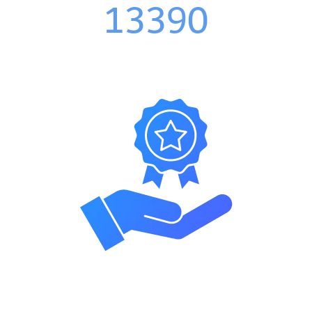
13390
مستخدم
100
%