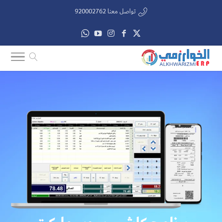
تواصل معنا 920002762