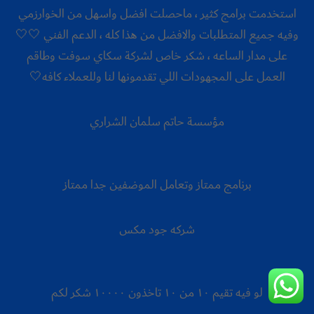
استخدمت برامج كثير ، ماحصلت افضل واسهل من الخوارزمي
وفيه جميع المتطلبات والافضل من هذا كله ، الدعم الفني 🤍🤍
على مدار الساعه ، شكر خاص لشركة سكاي سوفت وطاقم
العمل على المجهودات اللي تقدمونها لنا وللعملاء كافه🤍
مؤسسة حاتم سلمان الشراري
برنامج ممتاز وتعامل الموضفين جدا ممتاز
شركه جود مكس
لو فيه تقيم ١٠ من ١٠ تاخذون ١٠٠٠٠ شكر لكم