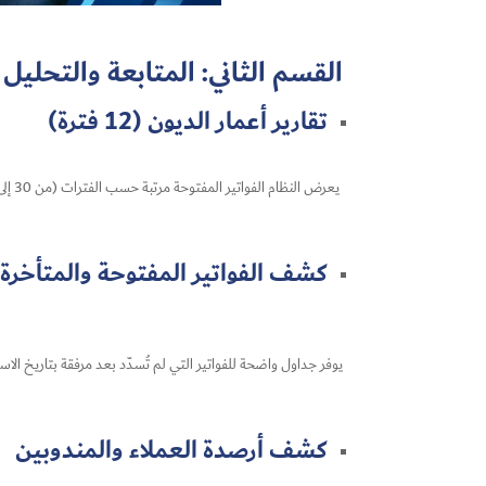
القسم الثاني: المتابعة والتحليل 
تقارير أعمار الديون (12 فترة)
يعرض النظام الفواتير المفتوحة مرتبة حسب الفترات (من 30 إلى 360 يومًا)، لتقييم تأخير السداد بشكل منهجي واتخاذ الإجراءات المناسبة.
كشف الفواتير المفتوحة والمتأخرة
يوفر جداول واضحة للفواتير التي لم تُسدّد بعد مرفقة بتاريخ الاس
كشف أرصدة العملاء والمندوبين