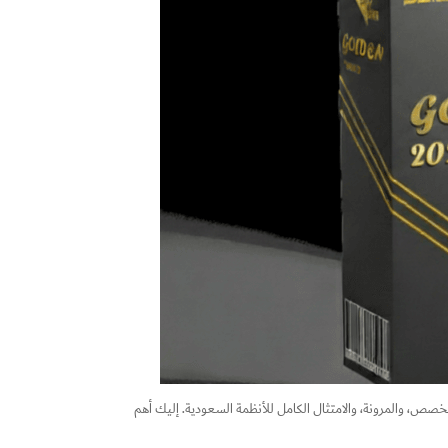
صص، والمرونة، والامتثال الكامل للأنظمة السعودية. إليك أهم