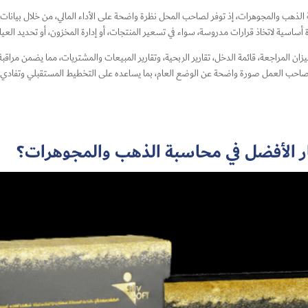
سبة الذهب والمجوهرات، إذ توفر لصاحب المحل نظرة واضحة على الأداء المالي، من خلال بيانا
ة أساسية لاتخاذ قرارات مدروسة، سواء في تسعير المنتجات، أو إدارة المخزون، أو تحديد العيار
ن المراجعة، قائمة الدخل، تقارير الربحية، وتقارير المبيعات والمشتريات، مما يضمن مراقبة د
نح صاحب العمل صورة واضحة عن الوضع العام، بما يساعده على التخطيط المستقبلي وتفادي 
يار الأفضل في محاسبة الذهب والمجوهرات؟