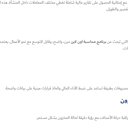
دعم البرنامج جميع أنظمة التشغيل مثل ويندوز، أندرويد، وiOS، مع إمكانية الحصول على تقارير مالية شاملة تغطي مختلف المعامل
لقصير والطويل.
برنامج محاسبة اون لاين
التي تبحث عن
مرن، واضح، وقابل للتوسع مع نمو الأعمال. يعتمد 
ات.
والمصروفات بطريقة تساعد على ضبط الأداء المالي واتخاذ قرارات مبنية على بيانات واضحة.
ون
ومراقبة حركة الأصناف، مع رؤية دقيقة لحالة المخزون بشكل مستمر.