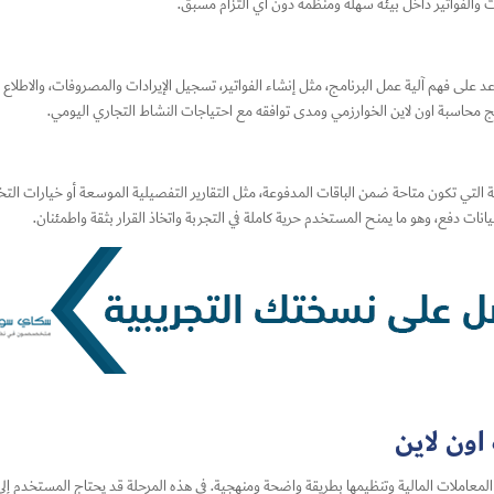
بات والفواتير داخل بيئة سهلة ومنظمة دون أي التزام مسبق.
على فهم آلية عمل البرنامج، مثل إنشاء الفواتير، تسجيل الإيرادات والمصروفات، والاطلاع 
مج محاسبة اون لاين الخوارزمي ومدى توافقه مع احتياجات النشاط التجاري اليومي.
 التي تكون متاحة ضمن الباقات المدفوعة، مثل التقارير التفصيلية الموسعة أو خيارات ا
يانات دفع، وهو ما يمنح المستخدم حرية كاملة في التجربة واتخاذ القرار بثقة واطمئنان.
اون لاين
 المعاملات المالية وتنظيمها بطريقة واضحة ومنهجية. في هذه المرحلة قد يحتاج المستخدم إ