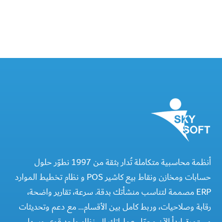
أنظمة محاسبية متكاملة تُدار بثقة من 1997 نطوّر حلول
حسابات ومخازن ونقاط بيع كاشير POS و نظام تخطيط الموارد
ERP مصممة لتناسب منشأتك بدقة. سرعة، تقارير واضحة،
رقابة وصلاحيات، وربط كامل بين الأقسام… مع دعم وتحديثات
مستمرة. ابدأ الآن وحوّل عملياتك إلى نظام واحد قوي وسهل.