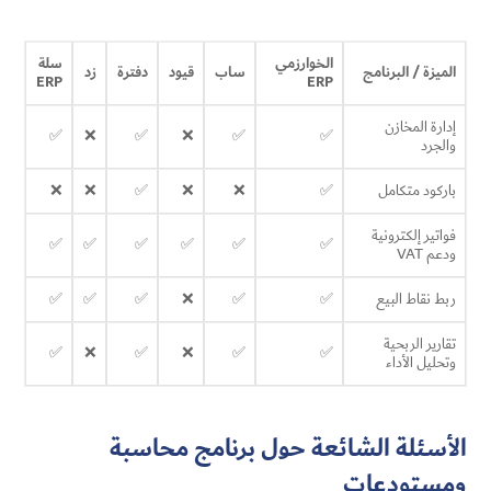
الخوارزمي
سلة
الميزة / البرنامج
ساب
قيود
دفترة
زد
ERP
ERP
إدارة المخازن
✅
❌
✅
❌
✅
✅
والجرد
باركود متكامل
✅
❌
❌
✅
❌
❌
فواتير إلكترونية
✅
✅
✅
✅
✅
✅
ودعم VAT
ربط نقاط البيع
✅
✅
❌
✅
✅
✅
تقارير الربحية
✅
❌
✅
❌
✅
✅
وتحليل الأداء
الأسئلة الشائعة حول برنامج محاسبة
ومستودعات