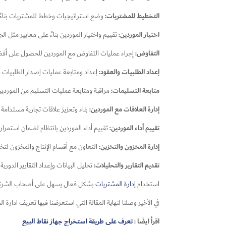
التخطيط للمشتريات:
وضع استراتيجيات وخطط للمشتريات بناءً عل
اختيار الموردين:
تقييم واختيار الموردين بناءً على معايير مثل ا
التفاوض:
إجراء عمليات التفاوض مع الموردين للحصول على أفضل
إعداد الطلبيات والعقود:
إعداد ومتابعة عمليات إصدار الطلبيات 
متابعة التسليمات:
مراقبة ومتابعة عمليات التسليم من الموردين
إدارة العلاقات مع الموردين:
بناء وتعزيز علاقات تجارية مستدامة
تقييم أداء الموردين:
تقييم أداء الموردين بانتظام لضمان استمراري
إدارة المخزون والتخزين:
التعاون مع أقسام الإنتاج والمخزون لت
تقديم التقارير والتحليلات:
تحليل البيانات وإعداد التقارير الدور
استخدام
إدارة المشتريات
بشكل فعال يسهل على أصحاب الشركات م
في الأخير وصلنا لنهاية المقالة التي استعرضنا فيها تعريف ادار
اقرأ ايضًا :
تعرف على طريقة استخراج جهاز نقاط البيع