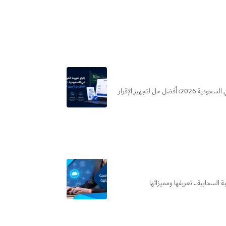
هل بتضيع وقتك كل فترة ضريبية في إعداد إقرار ضريبة القيمة المضافة؟ الحقيقة إن الأخطاء البسيطة في الإقرار ممكن تكلفك... إقرار ضريبة القيمة المضافة في السعودية 2026: أفضل حل لتجهيز الإقرار
السحابية​.. تعريفها ومميزاتها