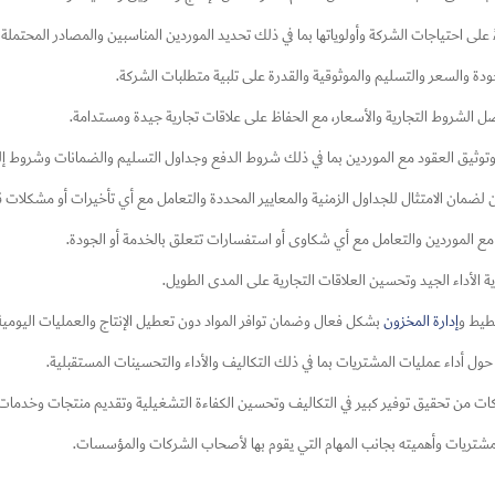
ى احتياجات الشركة وأولوياتها بما في ذلك تحديد الموردين المناسبين والمصادر المحتملة 
لجودة والسعر والتسليم والموثوقية والقدرة على تلبية متطلبات الشركة.
 الشروط التجارية والأسعار، مع الحفاظ على علاقات تجارية جيدة ومستدامة.
وتوثيق العقود مع الموردين بما في ذلك شروط الدفع وجداول التسليم والضمانات وشروط إلغ
 لضمان الامتثال للجداول الزمنية والمعايير المحددة والتعامل مع أي تأخيرات أو مشكلات ق
 مع الموردين والتعامل مع أي شكاوى أو استفسارات تتعلق بالخدمة أو الجودة.
ة الأداء الجيد وتحسين العلاقات التجارية على المدى الطويل.
خطيط و
إدارة المخزون
بشكل فعال وضمان توافر المواد دون تعطيل الإنتاج والعمليات اليومية
ية حول أداء عمليات المشتريات بما في ذلك التكاليف والأداء والتحسينات المستقبلية.
ن تحقيق توفير كبير في التكاليف وتحسين الكفاءة التشغيلية وتقديم منتجات وخدمات عالي
ة المشتريات وأهميته بجانب المهام التي يقوم بها لأصحاب الشركات والمؤسسات.