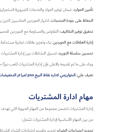
تأمين الموارد
: ضمان توفير المواد والخدمات الضرورية لاستمراري
الحفاظ على جودة المنتجات
: اختيار الموردين المناسبين الذين ي
تحقيق توفير التكاليف
: التفاوض والمساومة مع الموردين للحصول 
إدارة العلاقات مع الموردين
: بناء وتعزيز علاقات تجارية مستدام
تحسين سلسلة التوريد
: تنسيق النشاطات بين إدارة المشتريات و
وبناء على ما تم تقديمه بالاعلى فإن إدارة المشتريات تلعب دورًا
تعرف علي:
الخوارزمي لاداره نقاط البيع pos لمراكز التخفيضات والهايبر ماركت
مهام ادارة المشتريات
إدارة المشتريات تتضمن مجموعة من المهام الحيوية التي تهدف 
من بين المهام الأساسية لإدارة المشتريات تشمل:
تحديد احتياجات الشراء:
تحديد وتقييم احتياجات الشراء للشركة 