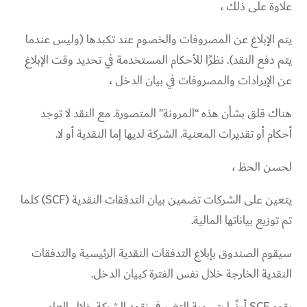
علاوة على ذلك ،
يتم الإبلاغ عن المصروفات والخصوم عند تكبدها (وليس عندما
يتم دفع النقد). نظرًا للأحكام المستخدمة في تحديد وقت الإبلاغ
عن الإيرادات والمصروفات في بيان الدخل ،
هناك قلق بشأن هذه “المرونة” المتصورة. مع النقد لا توجد
أحكام أو تقديرات المعنية. الشركة لديها إما النقدية أو لا.
لحسن الحظ ،
يتعين على الشركات تضمين بيان التدفقات النقدية (SCF) كلما
تم توزيع بياناتها المالية.
سيقوم الصندوق بإبلاغ التدفقات النقدية الرئيسية والتدفقات
النقدية الخارجة خلال نفس الفترة كبيان الدخل.
يقوم SCF أيضًا بتسوية التغير في نقود الشركة خلال العام