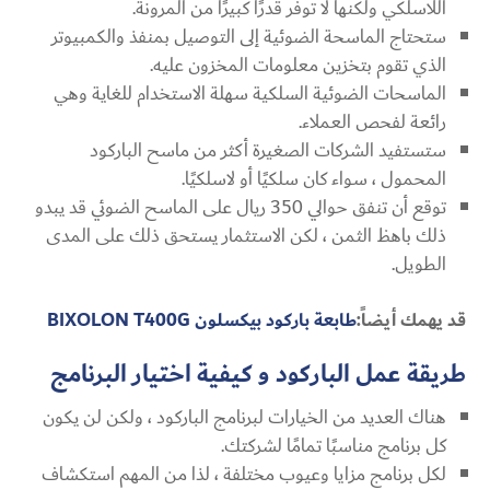
اللاسلكي ولكنها لا توفر قدرًا كبيرًا من المرونة.
ستحتاج الماسحة الضوئية إلى التوصيل بمنفذ والكمبيوتر
الذي تقوم بتخزين معلومات المخزون عليه.
الماسحات الضوئية السلكية سهلة الاستخدام للغاية وهي
رائعة لفحص العملاء.
ستستفيد الشركات الصغيرة أكثر من ماسح الباركود
المحمول ، سواء كان سلكيًا أو لاسلكيًا.
توقع أن تنفق حوالي 350 ريال على الماسح الضوئي قد يبدو
ذلك باهظ الثمن ، لكن الاستثمار يستحق ذلك على المدى
الطويل.
قد يهمك أيضاً:
طابعة باركود بيكسلون BIXOLON T400G
طريقة عمل الباركود و كيفية اختيار البرنامج
هناك العديد من الخيارات لبرنامج الباركود ، ولكن لن يكون
كل برنامج مناسبًا تمامًا لشركتك.
لكل برنامج مزايا وعيوب مختلفة ، لذا من المهم استكشاف