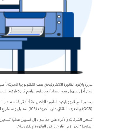
قارئ باركود الفاتورة الالكترونية،في عصر التكنولوجيا الحديثة، 
ومن أجل تسهيل هذه العملية، تم تطوير برامج قارئ باركود الفاتورة
يعد برنامج قارئ باركود الفاتورة الإلكترونية أداة قوية تستخدم ل
(OCR) والتعرف التلقائي على الحروف (ICR) لتحليل واستخراج البيانات الهامة من الباركودات، مثل التاريخ، والمبلغ، ورقم الفاتورة، والبائع، والعناصر المشتراة، وغيرها من التفاصيل المتعلقة بالفاتورة.
تسعى الشركات والأفراد على حد سواء إلى تسهيل عملية تسجيل وإ
المتميز “الخوارزمي قارئ باركود الفاتورة الإلكترونية”.