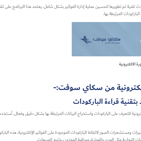
 الالكترونية
لالكترونية من سكاي سوفت:-
 بتقنية قراءة الباركودات
ترونية
للتعرف على الباركودات واستخراج البيانات المرتبطة بها بشكل دقيق وفعال. تُستخدم 
يرات ومستشعرات الصور لالتقاط الباركودات الموجودة على الفواتير الإلكترونية. هذه البار
ت التجارية مثل الجرد، والفوترة، ومراقبة المخزون، وتتبع المبيعات.