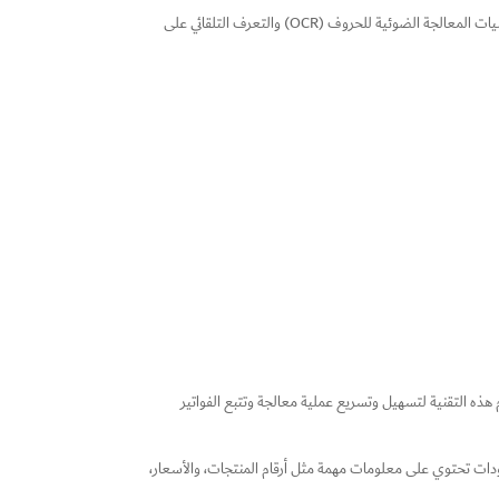
هو أحدث تقنية تم تطويرها لتحسين عملية إدارة الفواتير بشكل شامل. يعتمد هذا البرنامج على تقنيات المعالجة الضوئية للحروف (OCR) والتعرف التلقائي على
هذه التقنية لتسهيل وتسريع عملية معالجة وتتبع الفواتير
كودات تحتوي على معلومات مهمة مثل أرقام المنتجات، والأسعار،