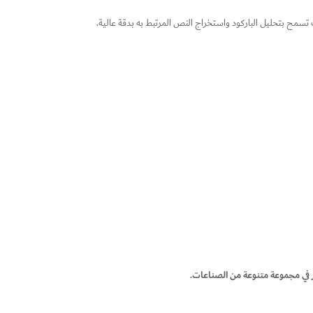
ضوئية للصور (OCR) والتعرف التلقائي على الحروف (ICR) لقراءة البيانات. هذه التقنيات تسمح بتحليل الباركود واستخراج النص المرتبط به بدقة عالية.
ير في مجموعة متنوعة من الصناعات.