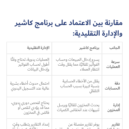
مقارنة بين الاعتماد على برنامج كاشير
والإدارة التقليدية:
الجانب
برنامج كاشير
الإدارة التقليدية
يسرع إدخال المبيعات وحساب
العمليات يدوية، تحتاج وقتًا
سرعة
الفواتير تلقائيًا، مما يقلل وقت
أطول لحساب الفواتير
العمليات
انتظار العملاء
وإدخال البيانات
يقلل من الأخطاء الحسابية
دقة
احتمال حدوث أخطاء بشرية
بنسبة كبيرة بسبب الحساب
الحسابات
عالية عند التسجيل اليدوي
التلقائي
يحتاج لفحص دوري يدوي،
إدارة
يحدث المخزون تلقائيًا ويرسل
مما قد يؤدي لنقص أو
المخزون
تنبيهات عند انخفاض الكميات
فائض في المخزون
تقارير
يوفر تقارير مفصلة عن
إعداد التقارير يتطلب وقت