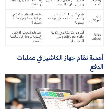
وتحليلات
المبيعات والمخزون والموظفين
وجهد، وغالبًا لا يكون دقيقًا
الأداء
وتحليل سلوك العملاء
أو لحظيًا
يتيح تتبع ساعات العمل
متابعة الموظفين تحتاج
إدارة
وتحديد صلاحيات لكل موظف
مراقبة يدوية ومراجعات
الموظفين
بسهولة
مستمرة
أسرع وأكثر دقة، مع إمكانية
أبطأ وقد تتعرض الأخطاء
تجربة
برامج الولاء والعروض
اليدوية لتجربة أقل سلاسة
العملاء
المخصصة
للعملاء
أهمية نظام جهاز الكاشير في عمليات
الدفع