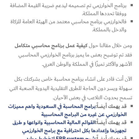
برنامج الخوارزمي تم تصميمه ليدعم ضريبة القيمة المضافة
ووفقا تحددها المملكة.
فالخوارزمي برنامج محاسبي معتمد من الهيئة العامة للزكاة
والدخل بالمملكة.
ومن خلال مقالنا حول
كيفية عمل برنامج محاسبي متكامل
فقد تم توضيح بعض ما يميز برنامج الخوارزمي المحاسبي
الأشهر والأكثر تميزًا في المملكة والوطن العربي.
الآن أنت قادر على انشاء برنامج محاسبة خاص بشركتك بكل
سهولة ويسر دون الحاجة للطرق التقليدية اليدوية الصعبة التي
تسمح بحدوث التلاعب في بعض الأحيان.
قد يهمك أيضاً:
برامج المحاسبة في السعودية واهم مميزات
الخوارزمي عن غيره من البرامج المحاسبية
قد يهمك أيضاً:
القوائم المالية المحاسبية وانواعها و طرق
تجهيزها وإعدادها بكل احترافية مع برامج الخوارزمي
قد يهمك أيضاً:
شرح ERP system لتخطيط موارد