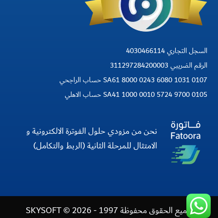
السجل التجاري 4030466114
الرقم الضريبي 311297284200003
SA61 8000 0243 6080 1031 0107 حساب الراجحي
SA41 1000 0010 5724 9700 0105 حساب الاهلي
نحن من مزودي حلول الفوترة الالكترونية و
الامتثال للمرحلة الثانية (الربط والتكامل)
جميع الحقوق محفوظة 1997 - 2026 © SKYSOFT