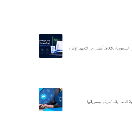
هل بتضيع وقتك كل فترة ضريبية في إعداد إقرار ضريبة القيمة المضافة؟ الحقيقة إن الأخطاء البسيطة في الإقرار ممكن تكلفك... إقرار ضريبة القيمة المضافة في السعودية 2026: أفضل حل لتجهيز الإقرار
السحابية​.. تعريفها ومميزاتها