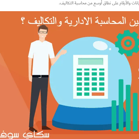
يانات والأرقام على نطاق أوسع من محاسبة التكاليف.