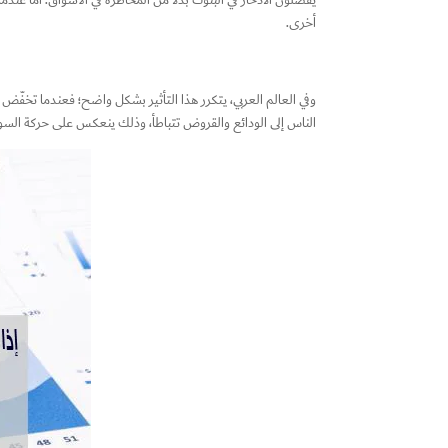
يفضلون الادخار في البنوك بدلًا من المخاطرة في الأسواق. أما ع
أخرى.
وفي العالم العربي، يتكرر هذا التأثير بشكل واضح؛ فعندما تخفّض ال
الناس إلى الودائع والقروض تتباطأ، وذلك ينعكس على حركة السوق.