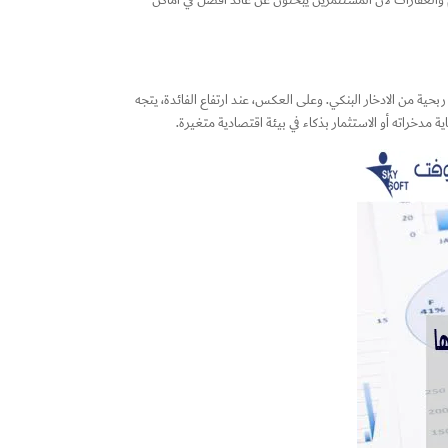
م والعقارات لأن المستثمرين يبحثون عن عائد أفضل في أماكن
 ربحية من الادخار البنكي. وعلى العكس، عند ارتفاع الفائدة، يتجه
مدخراته أو الاستثمار بذكاء في بيئة اقتصادية متغيرة.