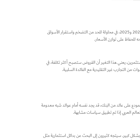
بعد سنوات من بقاء أسعار الفائدة في المنطقة السلبية، بدأت بعض الدول — مثل الاتحاد الأوروبي وسويسرا بالعودة تدريجيًا إلى الفائدة الموجبة خلال عامي 2024 و2025، في محاولة للحد من التضخم واستقرار الأسواق
ه للحفاظ على توازن الأسعار.
لمستثمرين، يعني هذا التغير أن القروض ستصبح أكثر تكلفة، في
ات من التجارب غير التقليدية مع الفائدة السلبية.
المودع على عائد من البنك، قد يجد نفسه أمام عوائد شبه معدومة
لعالم العربي إذا تم تطبيق سياسات مشابهة.
شكل كبير. سيتجه كثيرون إلى البحث عن بدائل استثمارية مثل