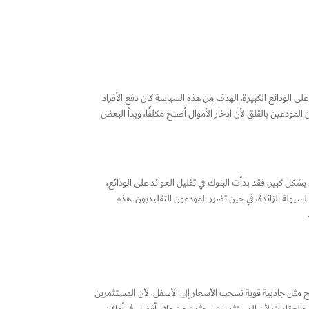
ي سويسرا عام 2025، تودع أموالك في البنك لتكتشف أن رصيدك يقل قليلًا كل شهر بدلًا من أن يزيد، لأن البنك يفرض فائدة سلبية تبلغ -0.75% على الودائع الكبيرة. الهدف من هذه السياسة كان دفع الأفراد
 المودعين بالقلق لأن ادخار الأموال أصبح مكلفًا، وبدأ البعض
ا أدى إلى تغيّر سلوك المستهلكين والمستثمرين بشكل كبير. فقد بدأت البنوك في تقليل العوائد على الودائع،
سيولة الزائدة، في حين تضرر المودعون التقليديون. هذه
صبح مثل جاذبية قوية تسحب الأسعار إلى الأسفل، لأن المستثمرين