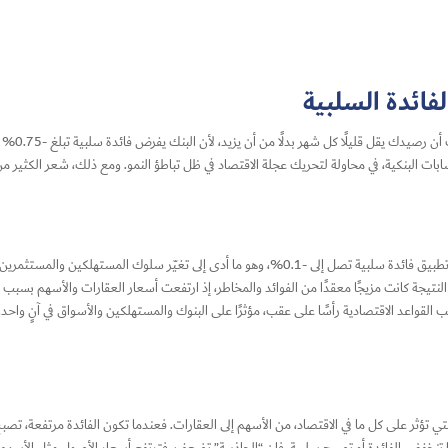
فائدة السلبية
تخيل أنك ف
حسابات البنكية، في محاولة لتحريك عجلة الاقتصاد في ظل تباطؤ النمو. ومع ذلك، شعر الكثير من
وفي اليابان، اتبعت البنوك المركزية نفس النهج في عام 2025 مع تطبيق فائدة سلبية تصل إلى -0.1%، وهو م
يجة كانت مزيجًا معقدًا من الفوائد والمخاطر، إذ ارتفعت أسعار العقارات والأسهم بسبب ال
القواعد الاقتصادية رأسًا على عقب، مؤثرًا على البنوك والمستهلكين والأسواق في آنٍ واحد.
 التي تؤثر على كل ما في الاقتصاد، من الأسهم إلى العقارات. فعندما تكون الفائدة مرتفعة، ت