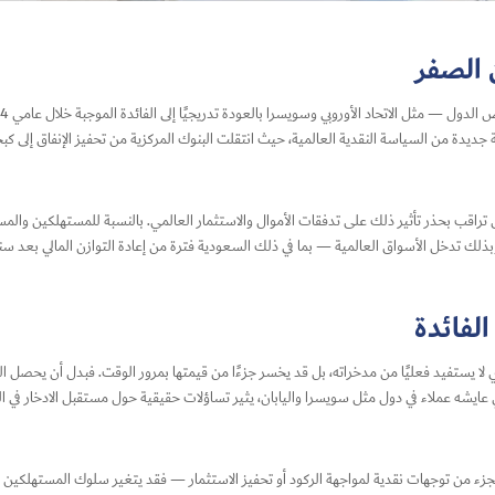
 الصفر
ديدة من السياسة النقدية العالمية، حيث انتقلت البنوك المركزية من تحفيز الإنفاق إلى كبح
خرى تراقب بحذر تأثير ذلك على تدفقات الأموال والاستثمار العالمي. بالنسبة للمستهلكين وا
بذلك تدخل الأسواق العالمية — بما في ذلك السعودية فترة من إعادة التوازن المالي بعد سنو
لفائدة
 لا يستفيد فعليًا من مدخراته، بل قد يخسر جزءًا من قيمتها بمرور الوقت. فبدل أن يحصل 
ي عايشه عملاء في دول مثل سويسرا واليابان، يثير تساؤلات حقيقية حول مستقبل الادخار في ا
ء من توجهات نقدية لمواجهة الركود أو تحفيز الاستثمار — فقد يتغير سلوك المستهلكين ب