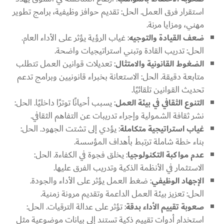
استقرار فرق العمل. الحل: تقديم حوافز وظيفية، برامج تطوير
مهني، ومزايا مرنة.
ضعف القيادة والتوجيه
: غياب الرؤية يؤثر على الأداء العام.
الحل: تدريب القادة وتبني استراتيجيات واضحة.
الضغوط القانونية والامتثال
: تعديلات قوانين العمل تتطلب
متابعة دقيقة. الحل: الاستعانة بخبراء قانونيين وبرامج تدعم
تحديث القوانين تلقائيًا.
التنوع الثقافي في بيئة العمل
: يسبب أحيانًا توترًا داخليًا. الحل:
نشر ثقافة الشمولية وإجراء تدريبات عن التفاهم الثقافي.
غياب استراتيجية متكاملة
: يؤدي إلى تشتت الجهود. الحل:
بناء خطة شاملة ترتبط بأهداف المؤسسة.
عدم مواكبة التكنولوجيا
: يخلق فجوة في الكفاءة. الحل:
الاستثمار في الأنظمة الذكية وتدريب الفرق عليها.
الإجهاد الوظيفي
: ضغط العمل يؤثر على الأداء والجودة.
الحل: تعزيز بيئة العمل الداعمة وتقديم مرونة زمنية.
صعوبة تقييم الأداء بدقة
: تؤثر على عدالة الترقيات. الحل:
استخدام أدوات تقييم ذكية تستند إلى بيانات موضوعية مثل