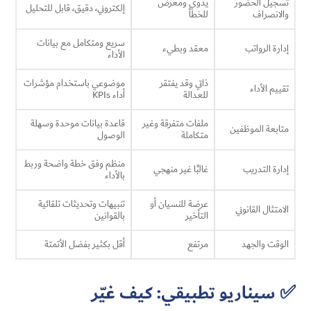
تسجيل الحضور
يدوي ومعرض
إلكتروني، دقيق، قابل للتحليل
والانصراف
للخطأ
سريع ومتكامل مع بيانات
إدارة الرواتب
معقد وبطيء
الأداء
ذاتي وقد يفتقر
موضوعي باستخدام مؤشرات
تقييم الأداء
للعدالة
أداء KPIs
ملفات متفرقة وغير
قاعدة بيانات موحدة وسهلة
متابعة الموظفين
متكاملة
الوصول
منظم وفق خطة واضحة وربط
إدارة التدريب
غالبًا غير منهجي
بالأداء
عرضة للنسيان أو
تنبيهات وتحديثات تلقائية
الامتثال القانوني
التأخير
بالقوانين
الوقت والجهد
مرتفع
أقل بكثير بفضل الأتمتة
✅ سيناريو تطبيقي: كيف غيّر