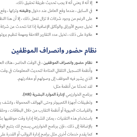
إلا أنه لا يعني أنه لا يجب تحديث طريقة تحقيق ذلك.
وظيفته
في السابق ، عندما وقع العامل عند دخول
وتركها ، وقع 
على الرغم من وجود شركات لا تزال تفعل ذلك ، إلا أن هذا الن
تخيل جميع الأوراق والوثائق الإضافية إذا كنا نتحدث عن شركة 
علاوة على ذلك ، تخيل عدد التقارير اللاحقة ومهمة تنظيم بروتو
نظام حضور وانصراف الموظفين
نظام حضور وانصراف الموظفين
، في الوقت الحاضر ، هناك الع
وأنظمة التسجيل التلقائي المتاحة لتحديث المعلومات في وقت
الذي يشير فيه الموظف إلى وصولهم أو مغادرتهم.
لقد تحدثنا عن أنظمة مثل:
لإدارة الموارد البشرية (HR).
برنامج الخوارزمي
وتطبيقات أجهزة الكمبيوتر وحتى الهواتف المحمولة ، وكشف بصم
والقياسات الحيوية أو أنظمة التقارب من خلال البطاقات ، وحلقا
باستخدام هذه التقنيات ، يمكن للشركة إدارة وقت موظفيها بش
بالإضافة إلى ذلك ، فإن برنامج الخوارزمي يسمح لك بتتبع الوق
كما يقدم خدمات أخرى مثل برامج إدارة الرواتب أو القدرة عل