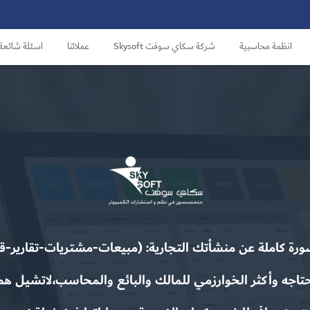
انظمة محاسبية
شركة سكاي سوفت Skysoft
عملائنا
اسئلة شائعة
رة كاملة عن منشأتك التجارية: (مبيعات-مشتريات-تقارير-قي
تاجه وأكثر الخوارزمي للمالك والبائع والمحاسب،لاتشيل هم