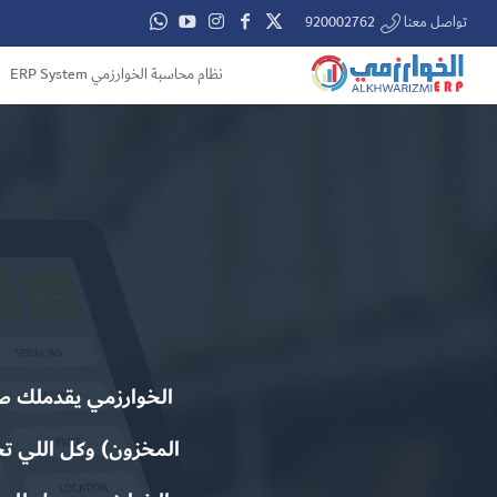
تواصل معنا 920002762
نظام محاسبة الخوارزمي ERP System
الخوارزمي يقدملك صو
المخزون) وكل اللي تح