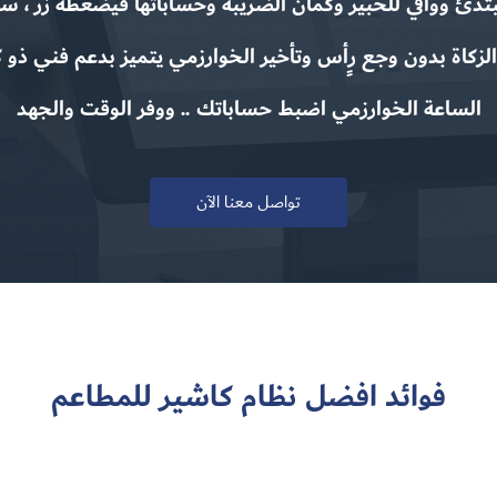
دئ ووافي للخبير وكمان الضريبة وحساباتها فيضغطة زر ، س
الزكاة بدون وجع رٍأس وتأخير الخوارزمي يتميز بدعم فني ذو ك
الساعة الخوارزمي اضبط حساباتك .. ووفر الوقت والجهد
تواصل معنا الآن
فوائد افضل نظام كاشير للمطاعم