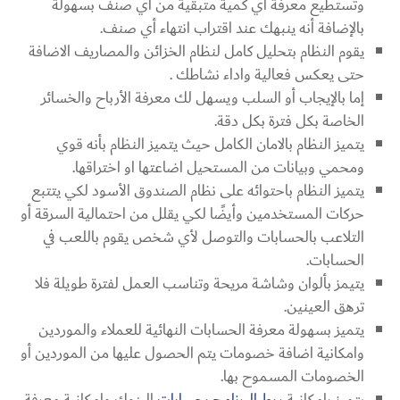
وتستطيع معرفة اي كمية متبقية من أي صنف بسهولة
بالإضافة أنه ينبهك عند اقتراب انتهاء أي صنف.
يقوم النظام بتحليل كامل لنظام الخزائن والمصاريف الاضافة
حتى يعكس فعالية واداء نشاطك .
إما بالإيجاب أو السلب ويسهل لك معرفة الأرباح والخسائر
الخاصة بكل فترة بكل دقة.
يتميز النظام بالامان الكامل حيث يتميز النظام بأنه قوي
ومحمي وبيانات من المستحيل اضاعتها او اختراقها.
يتميز النظام باحتوائه على نظام الصندوق الأسود لكي يتتبع
حركات المستخدمين وأيضًا لكي يقلل من احتمالية السرقة أو
التلاعب بالحسابات والتوصل لأي شخص يقوم باللعب في
الحسابات.
يتيمز بألوان وشاشة مريحة وتناسب العمل لفترة طويلة فلا
ترهق العينين.
يتميز بسهولة معرفة الحسابات النهائية للعملاء والموردين
وامكانية اضافة خصومات يتم الحصول عليها من الموردين أو
الخصومات المسموح بها.
يتميز بإمكانية
ربط البرنامج بحسابات
البنوك وامكانية معرفة