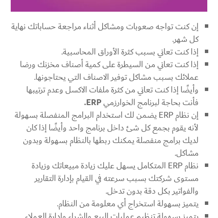
إن كنت تواجه صعوبات ومشاكل أثناء مراجعة حساباتك نهاية
كل شهر.
إذا كنت تعاني بسبب كثرة الأوراق المحاسبية.
إذا كنت تعاني من السيطرة على كمية أصناف مخزنك ورضا
عملائك بسبب مشاكل توفير الاصناف التي يحتاجونها.
وأيضًا إذا كنت تعاني من كثرة ملفات الاكسل وعدم ترتيبها
فأنت بحاجة لبرنامج الخوارزمي
ERP.
إن نظام ERP يضمن لك استخدام البرامج المنفصلة بسهولة
لأنه يقوم بجمع كل شئ داخل برنامج واحد وأيضًا إذا كان
لديك برامج منفصلة يمكنك ربطها بالنظام بسهولة وبدون
مشاكل.
نظام ERP المتكامل يسهل عليك زيادة مبيعاتك وزيادة
مستوى شركتك بسبب سرعته في القيام بإدارة التقارير
والفواتير بكل دقة بدون تدخل.
يتميز بسهولة استخراج أي معلومة من النظام.
يتميز بسهولة تنظيم عمليات البيع والشراء وإدارة العملاء