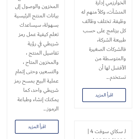
الخوارزمي إدارة
المخزون والوصول إلى
المنشآت، وكلاً منهم له
بيانات المنتج الرئيسية
وظيفة. تختلف وظائف
بسهولة، سيساعدك
كل برنامج على حسب
تعلم كيفية عمل رمز
طبيعة الشركة،
شريطي في رؤية
فالشركات الصغيرة
تفاصيل المنتج ،
والمتوسطة من
والمخزون المتاح ،
الأفضل لها أن
والتسعير، وحتى إتمام
تستخدم...
عملية البيع بمسح رمز
شريطي واحد، كما
اقرأ المزيد
يمكنك إنشاء وطباعة
الرموز...
اقرأ المزيد
لـ
سكاي سوفت 4
|