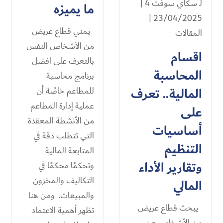
لـ
سكاي سوفت 4
|
ما يميزه
23/04/2025 |
يمني قطاع عريض
المقالات
من الأشخاص النفس
اقسام
بالتعرف على افضل
المحاسبة
برنامج محاسبة
المالية​.. تعرف
للمطاعم خاصًة أن
عملية إدارة المطاعم
على
من الأنشطة المعقدة
أساسيات
التي تتطلب دقة في
التنظيم
المتابعة المالية
وتقارير الأداء
وتحكمًا محكمًا في
التكاليف والمخزون
المالي
والمبيعات. ومن هنا
يبحث قطاع عريض
تظهر أهمية الاعتماد
من الأشخاص عن