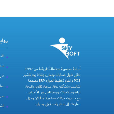
رواب
الأس
انظ
أنظمة محاسبية متكاملة تُدار بثقة من 1997
نطوّر حلول حسابات ومخازن ونقاط بيع كاشير
شركة
POS و نظام تخطيط الموارد ERP مصممة
عملا
لتناسب منشأتك بدقة. سرعة، تقارير واضحة،
رقابة وصلاحيات، وربط كامل بين الأقسام…
سيا
مع دعم وتحديثات مستمرة. ابدأ الآن وحوّل
عملياتك إلى نظام واحد قوي وسهل.
الشر