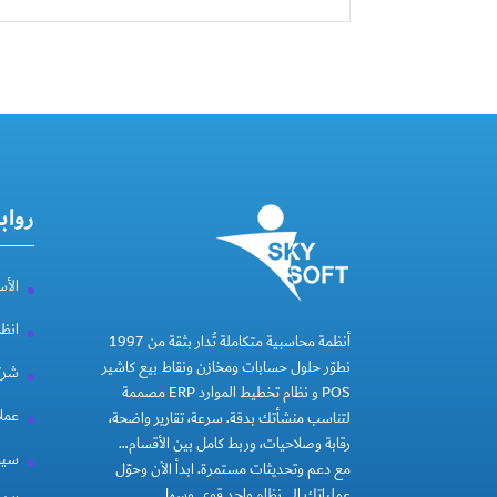
رواب
الأس
انظ
أنظمة محاسبية متكاملة تُدار بثقة من 1997
نطوّر حلول حسابات ومخازن ونقاط بيع كاشير
شركة
POS و نظام تخطيط الموارد ERP مصممة
عملا
لتناسب منشأتك بدقة. سرعة، تقارير واضحة،
رقابة وصلاحيات، وربط كامل بين الأقسام…
سيا
مع دعم وتحديثات مستمرة. ابدأ الآن وحوّل
عملياتك إلى نظام واحد قوي وسهل.