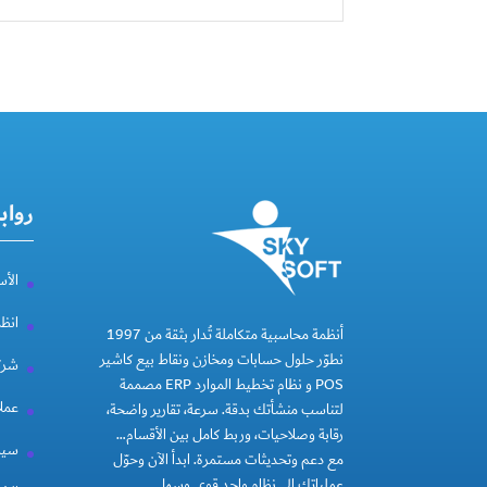
رواب
الأس
انظ
أنظمة محاسبية متكاملة تُدار بثقة من 1997
نطوّر حلول حسابات ومخازن ونقاط بيع كاشير
شركة
POS و نظام تخطيط الموارد ERP مصممة
عملا
لتناسب منشأتك بدقة. سرعة، تقارير واضحة،
رقابة وصلاحيات، وربط كامل بين الأقسام…
سيا
مع دعم وتحديثات مستمرة. ابدأ الآن وحوّل
عملياتك إلى نظام واحد قوي وسهل.