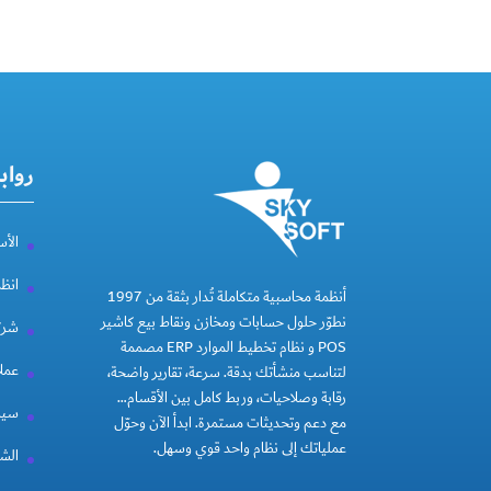
رواب
الأس
انظ
أنظمة محاسبية متكاملة تُدار بثقة من 1997
نطوّر حلول حسابات ومخازن ونقاط بيع كاشير
شركة
POS و نظام تخطيط الموارد ERP مصممة
عملا
لتناسب منشأتك بدقة. سرعة، تقارير واضحة،
رقابة وصلاحيات، وربط كامل بين الأقسام…
سيا
مع دعم وتحديثات مستمرة. ابدأ الآن وحوّل
عملياتك إلى نظام واحد قوي وسهل.
الشر