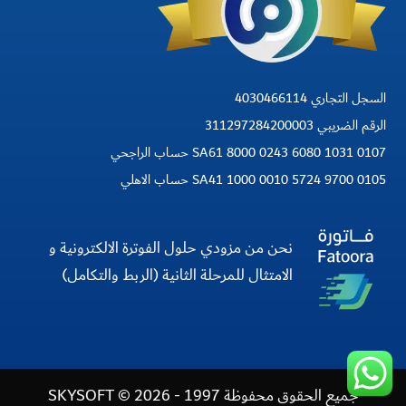
السجل التجاري 4030466114
الرقم الضريبي 311297284200003
SA61 8000 0243 6080 1031 0107 حساب الراجحي
SA41 1000 0010 5724 9700 0105 حساب الاهلي
نحن من مزودي حلول الفوترة الالكترونية و
الامتثال للمرحلة الثانية (الربط والتكامل)
جميع الحقوق محفوظة 1997 - 2026 © SKYSOFT