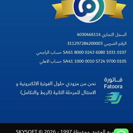
السجل التجاري 4030466114
الرقم الضريبي 311297284200003
SA61 8000 0243 6080 1031 0107 حساب الراجحي
SA41 1000 0010 5724 9700 0105 حساب الاهلي
نحن من مزودي حلول الفوترة الالكترونية و
الامتثال للمرحلة الثانية (الربط والتكامل)
جميع الحقوق محفوظة 1997 - 2026 © SKYSOFT