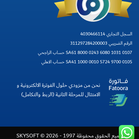
السجل التجاري 4030466114
الرقم الضريبي 311297284200003
SA61 8000 0243 6080 1031 0107 حساب الراجحي
SA41 1000 0010 5724 9700 0105 حساب الاهلي
نحن من مزودي حلول الفوترة الالكترونية و
الامتثال للمرحلة الثانية (الربط والتكامل)
جميع الحقوق محفوظة 1997 - 2026 © SKYSOFT