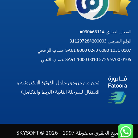
السجل التجاري 4030466114
الرقم الضريبي 311297284200003
SA61 8000 0243 6080 1031 0107 حساب الراجحي
SA41 1000 0010 5724 9700 0105 حساب الاهلي
نحن من مزودي حلول الفوترة الالكترونية و
الامتثال للمرحلة الثانية (الربط والتكامل)
جميع الحقوق محفوظة 1997 - 2026 © SKYSOFT